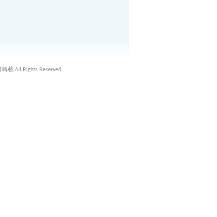
載 All Rights Reserved.