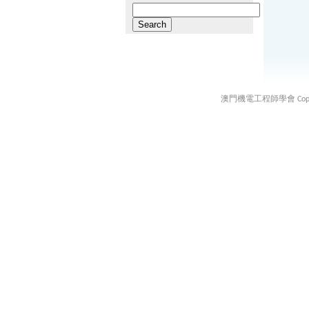
Search
for:
澳門機電工程師學會 Copyright ©