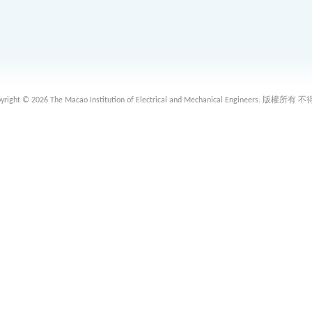
 2026 The Macao Institution of Electrical and Mechanical Engineers. 版權所有 不得轉