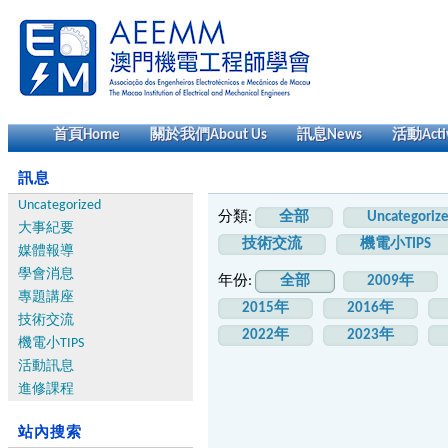
首頁
Home
關於我們
About Us
訊息
News
活動
Acti
訊息
Uncategorized
分類:
全部
Uncategoriz
大事紀要
技術交流
機電小TIPS
媒體報導
學會消息
年份:
全部
2009年
專題講座
2015年
2016年
技術交流
2022年
2023年
機電小TIPS
活動訊息
進修課程
站內搜索