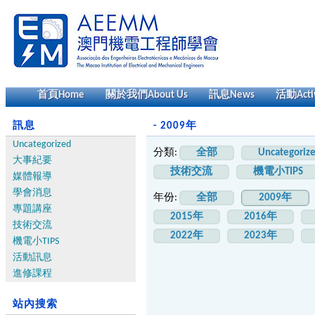
首頁
Home
關於我們
About Us
訊息
News
活動
Acti
訊息
- 2009年
Uncategorized
分類:
全部
Uncategoriz
大事紀要
技術交流
機電小TIPS
媒體報導
學會消息
年份:
全部
2009年
專題講座
2015年
2016年
技術交流
2022年
2023年
機電小TIPS
活動訊息
進修課程
站內搜索