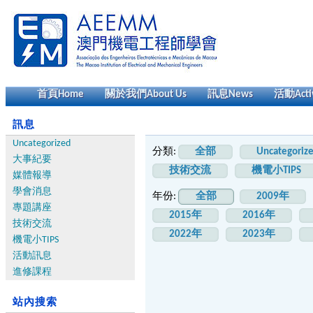
首頁
Home
關於我們
About Us
訊息
News
活動
Acti
訊息
Uncategorized
分類:
全部
Uncategoriz
大事紀要
技術交流
機電小TIPS
媒體報導
學會消息
年份:
全部
2009年
專題講座
2015年
2016年
技術交流
2022年
2023年
機電小TIPS
活動訊息
進修課程
站內搜索