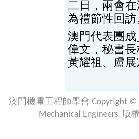
二日，兩會在
為禮節性回訪
澳門代表團成
偉文，秘書長
黃耀祖、盧展
澳門機電工程師學會 Copyright © 2026 Th
Mechanical Engineers. 