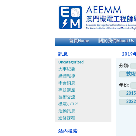
首頁
Home
關於我們
About Us
訊息
- 2019
Uncategorized
分類:
大事紀要
技術
媒體報導
學會消息
年份:
專題講座
201
技術交流
202
機電小TIPS
活動訊息
進修課程
站內搜索