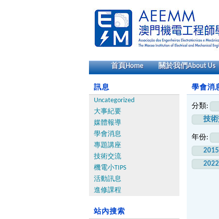
首頁
Home
關於我們
About Us
訊息
學會消息 
Uncategorized
分類:
大事紀要
技術
媒體報導
學會消息
年份:
專題講座
201
技術交流
202
機電小TIPS
活動訊息
進修課程
站內搜索