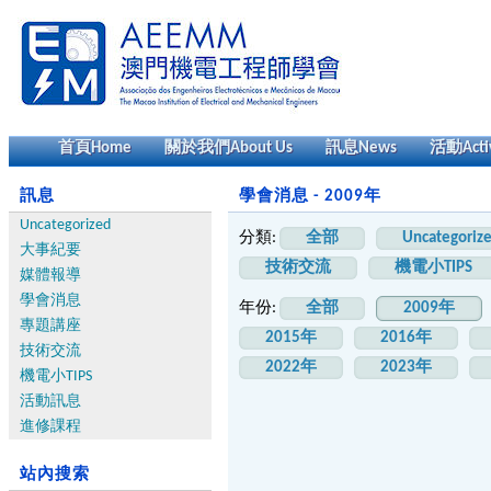
首頁
Home
關於我們
About Us
訊息
News
活動
Acti
訊息
學會消息 - 2009年
Uncategorized
分類:
全部
Uncategoriz
大事紀要
技術交流
機電小TIPS
媒體報導
學會消息
年份:
全部
2009年
專題講座
2015年
2016年
技術交流
2022年
2023年
機電小TIPS
活動訊息
進修課程
站內搜索