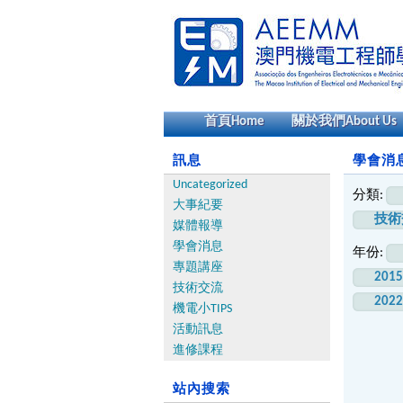
首頁
Home
關於我們
About Us
訊息
學會消息 
Uncategorized
分類:
大事紀要
技術
媒體報導
學會消息
年份:
專題講座
201
技術交流
202
機電小TIPS
活動訊息
進修課程
站內搜索