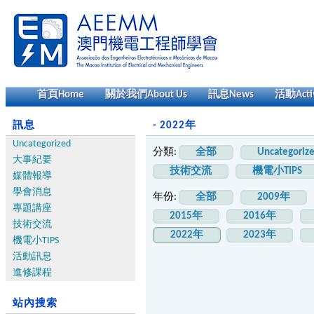
首頁
Home
關於我們
About Us
訊息
News
活動
Acti
訊息
- 2022年
Uncategorized
分類:
全部
Uncategoriz
大事紀要
技術交流
機電小TIPS
媒體報導
學會消息
年份:
全部
2009年
專題講座
2015年
2016年
技術交流
2022年
2023年
機電小TIPS
活動訊息
進修課程
站內搜索