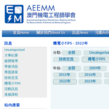
首頁
Home
關於我們
About Us
訊息
News
活動
Acti
訊息
機電小TIPS - 2022年
Uncategorized
分類:
全部
Uncategoriz
大事紀要
技術交流
機電小TIPS
媒體報導
學會消息
年份:
全部
2009年
專題講座
2015年
2016年
技術交流
2022年
2023年
機電小TIPS
活動訊息
進修課程
站內搜索