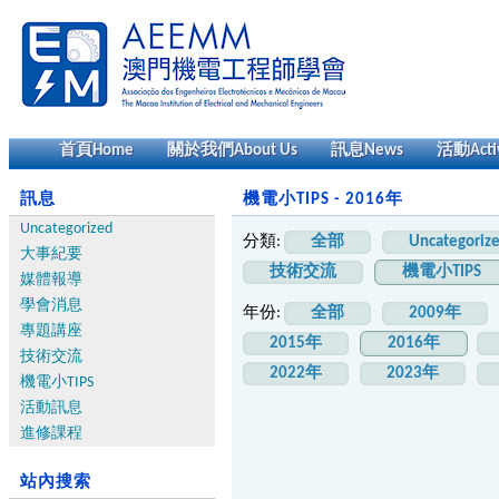
首頁
Home
關於我們
About Us
訊息
News
活動
Acti
訊息
機電小TIPS - 2016年
Uncategorized
分類:
全部
Uncategoriz
大事紀要
技術交流
機電小TIPS
媒體報導
學會消息
年份:
全部
2009年
專題講座
2015年
2016年
技術交流
2022年
2023年
機電小TIPS
活動訊息
進修課程
站內搜索