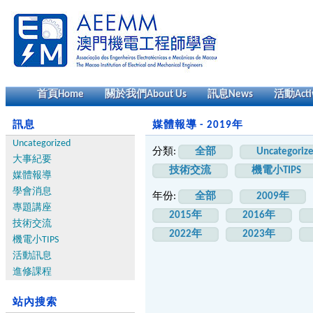
首頁
Home
關於我們
About Us
訊息
News
活動
Acti
訊息
媒體報導 - 2019年
Uncategorized
分類:
全部
Uncategoriz
大事紀要
技術交流
機電小TIPS
媒體報導
學會消息
年份:
全部
2009年
專題講座
2015年
2016年
技術交流
2022年
2023年
機電小TIPS
活動訊息
進修課程
站內搜索