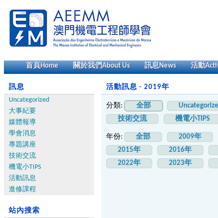
首頁
Home
關於我們
About Us
訊息
News
活動
Acti
訊息
活動訊息 - 2019年
Uncategorized
分類:
全部
Uncategoriz
大事紀要
技術交流
機電小TIPS
媒體報導
學會消息
年份:
全部
2009年
專題講座
2015年
2016年
技術交流
2022年
2023年
機電小TIPS
活動訊息
進修課程
站內搜索