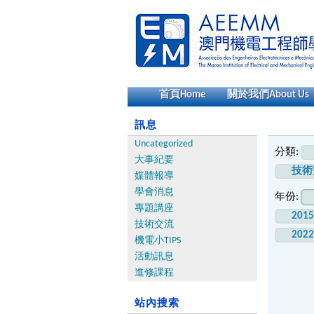
首頁
Home
關於我們
About Us
訊息
Uncategorized
分類:
大事紀要
技術
媒體報導
學會消息
年份:
專題講座
201
技術交流
202
機電小TIPS
活動訊息
進修課程
站內搜索