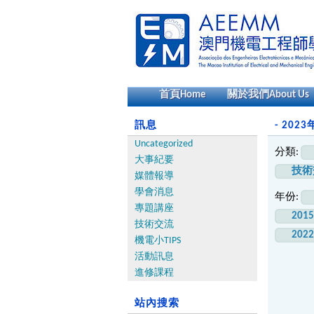
首頁
Home
關於我們
About Us
訊息
- 2023
Uncategorized
分類:
大事紀要
技術
媒體報導
學會消息
年份:
專題講座
201
技術交流
202
機電小TIPS
活動訊息
進修課程
站內搜索