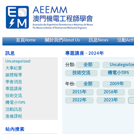
首頁
Home
關於我們
About Us
訊息
News
活動
Acti
訊息
專題講座 - 2024年
Uncategorized
分類:
全部
Uncategoriz
大事紀要
技術交流
機電小TIPS
媒體報導
學會消息
年份:
全部
2009年
專題講座
2015年
2016年
技術交流
2022年
2023年
機電小TIPS
活動訊息
進修課程
站內搜索