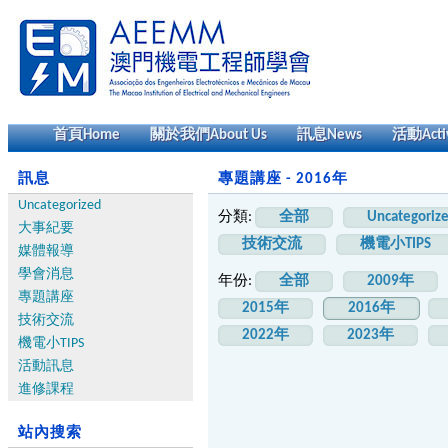
首頁
Home
關於我們
About Us
訊息
News
活動
Acti
訊息
專題講座 - 2016年
Uncategorized
分類:
全部
Uncategoriz
大事紀要
技術交流
機電小TIPS
媒體報導
學會消息
年份:
全部
2009年
專題講座
2015年
2016年
技術交流
2022年
2023年
機電小TIPS
活動訊息
進修課程
站內搜索