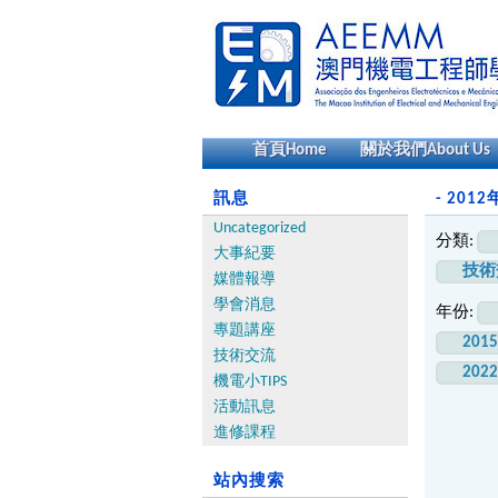
首頁
Home
關於我們
About Us
訊息
- 2012
Uncategorized
分類:
大事紀要
技術
媒體報導
學會消息
年份:
專題講座
201
技術交流
202
機電小TIPS
活動訊息
進修課程
站內搜索