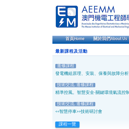
首頁
Home
關於我們
About Us
最新課程及活動
進修課程
發電機組原理、安裝、保養與故障分析
技術交流
,
進修課程
精準控風。智慧安全-關鍵環境氣流控
技術交流
,
進修課程
<<智慧停車>>技術研討會
課程一覽