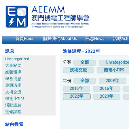
首頁
Home
關於我們
About Us
訊息
News
活動
Acti
訊息
進修課程 - 2022年
Uncategorized
分類:
全部
Uncategoriz
大事紀要
技術交流
機電小TIPS
媒體報導
學會消息
年份:
全部
2009年
專題講座
2015年
2016年
技術交流
2022年
2023年
機電小TIPS
活動訊息
進修課程
站內搜索