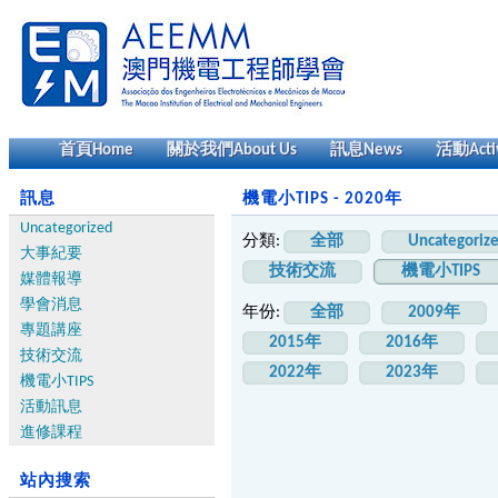
首頁
Home
關於我們
About Us
訊息
News
活動
Acti
訊息
機電小TIPS - 2020年
Uncategorized
分類:
全部
Uncategoriz
大事紀要
技術交流
機電小TIPS
媒體報導
學會消息
年份:
全部
2009年
專題講座
2015年
2016年
技術交流
2022年
2023年
機電小TIPS
活動訊息
進修課程
站內搜索