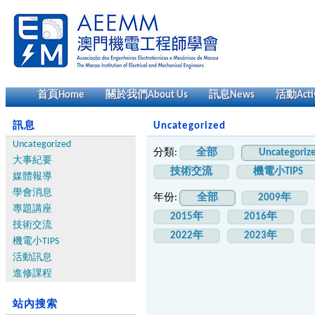
首頁
Home
關於我們
About Us
訊息
News
活動
Acti
訊息
Uncategorized
Uncategorized
分類:
全部
Uncategoriz
大事紀要
技術交流
機電小TIPS
媒體報導
學會消息
年份:
全部
2009年
專題講座
2015年
2016年
技術交流
2022年
2023年
機電小TIPS
活動訊息
進修課程
站內搜索