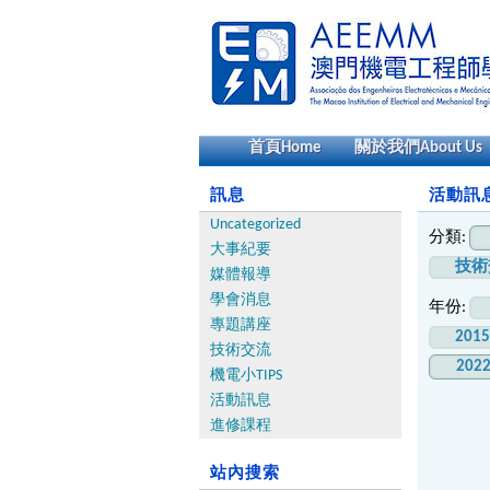
首頁
Home
關於我們
About Us
訊息
活動訊息 
Uncategorized
分類:
大事紀要
技術
媒體報導
學會消息
年份:
專題講座
201
技術交流
202
機電小TIPS
活動訊息
進修課程
站內搜索