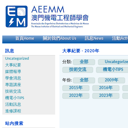
首頁
Home
關於我們
About Us
訊息
News
活動
Acti
訊息
大事紀要 - 2020年
Uncategorized
分類:
全部
Uncategoriz
大事紀要
技術交流
機電小TIPS
媒體報導
學會消息
年份:
全部
2009年
專題講座
2015年
2016年
技術交流
2022年
2023年
機電小TIPS
活動訊息
進修課程
站內搜索