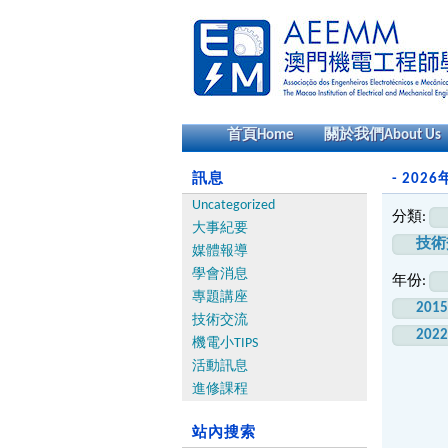
首頁
Home
關於我們
About Us
訊息
- 2026
Uncategorized
分類:
大事紀要
技術
媒體報導
學會消息
年份:
專題講座
201
技術交流
202
機電小TIPS
活動訊息
進修課程
站內搜索