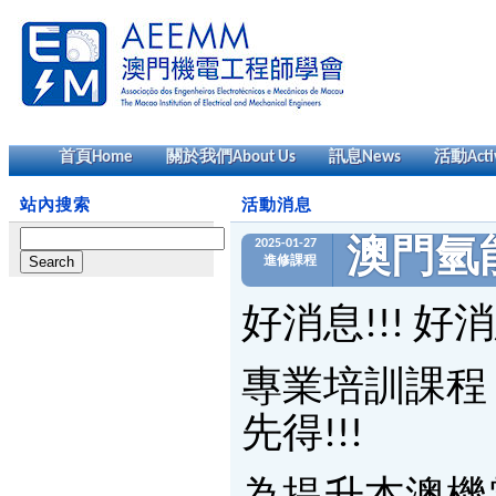
首頁
Home
關於我們
About Us
訊息
News
活動
Acti
站內搜索
活動消息
Search
2025-01-27
澳門氫
for:
進修課程
好消息!!! 好消
專業培訓課程
先得!!!