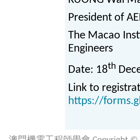
KUONG Wai Ma
President of 
The Macao Insti
Engineers
th
Date: 18
Dece
Link to registr
https://forms