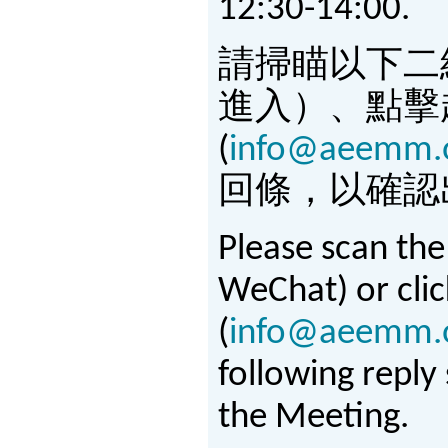
12:30-14:00.
請掃瞄以下二維
進入）、點擊
(
info@aeemm.
回條，以確認
Please scan th
WeChat) or clic
(
info@aeemm.
following reply
the Meeting.