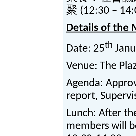
聚 (12:30 –
Details of the
th
Date: 25
Janu
Venue: The Plaz
Agenda: Approva
report, Supervi
Lunch: After th
members will be