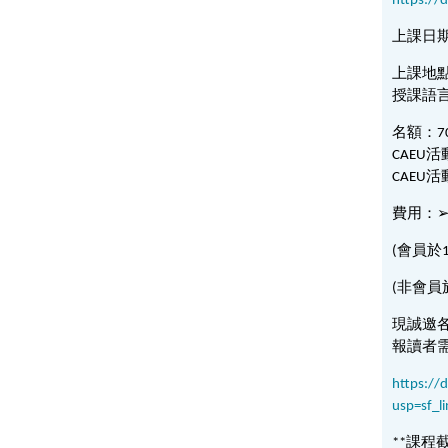
https://
上課日期：2
上課地點
授課語
名額：7
CAEU活動
CAEU
費用：➢
(會員於
(非會員
現誠邀
報讀者
https:/
usp=sf_li
**課程截