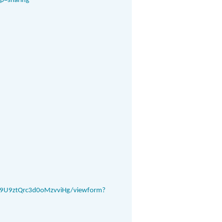
p=sharing
T9U9ztQrc3d0oMzvviHg/viewform?