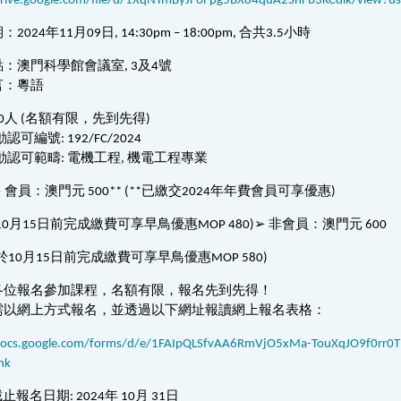
drive.google.com/file/d/1XqNYmByJFoFpg5BX84quA2ShFb3KCdik/view?us
024年11月09日, 14:30pm – 18:00pm, 合共3.5小時
：澳門科學館會議室, 3及4號
言：粵語
0人 (名額有限，先到先得)
認可編號: 192/FC/2024
活動認可範疇: 電機工程, 機電工程專業
 會員：澳門元 500** (**已繳交2024年年費會員可享優惠)
10月15日前完成繳費可享早鳥優惠MOP 480)➢ 非會員：澳門元 600
於10月15日前完成繳費可享早鳥優惠MOP 580)
各位報名參加課程，名額有限，報名先到先得！
需以網上方式報名，並透過以下網址報讀網上報名表格：
/docs.google.com/forms/d/e/1FAIpQLSfvAA6RmVjO5xMa-TouXqJO9f0rr0
nk
止報名日期: 2024年 10月 31日