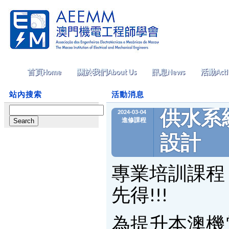
首頁
Home
關於我們
About Us
訊息
News
活動
Acti
站內搜索
活動消息
Search
2024-03-04
供水系
for:
進修課程
設計
專業培訓課程
先得!!!
為提升本澳機