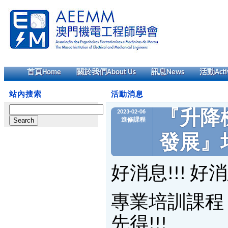
首頁
Home
關於我們
About Us
訊息
News
活動
Acti
站內搜索
活動消息
Search
2023-02-06
『升降
for:
進修課程
發展』
好消息!!! 好消
專業培訓課程
先得!!!