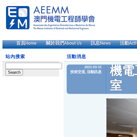
首頁
Home
關於我們
About Us
訊息
News
活動
Acti
站內搜索
活動消息
Search
2021-03-31
機電
for:
技術交流
,
活動訊息
室