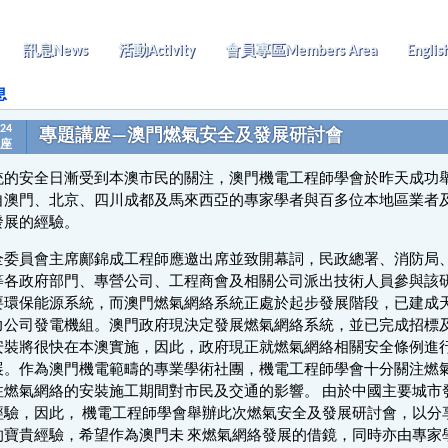
訊息
News
活動
Activity
會員專區
Members Area
Englis
息
-24
專題講座—澳門燃氣安全及發展研討會
座
統的安全日漸受到本澳市民的關注，澳門機電工程師學會於昨天成功舉
自澳門、北京、四川成都及馬來西亞的專家學者與百多位本地區業者
發展的經驗。
全委員會主席鄺錦成工程師應邀出席並致開幕詞，民政總署、消防局
等各政府部門、專營公司、工程商會及相關公司派出技術人員參與該
要環保能源系統，而澳門燃氣網絡系統正處於起步發展階段，已建成
力公司發電機組。澳門政府現決定發展燃氣網絡系統，並已完成招標
安裝將很快在本澳實施，因此，政府現正就燃氣網絡相關安全條例進
展。作為澳門機電範疇的專業學術社團，機電工程師學會十分關注燃
注燃氣網絡的安裝施工期間對市民及交通的影響。 由於中國主要城市
經驗，因此， 機電工程師學會舉辦此次燃氣安全及發展研討會，以分
的寶貴經驗，希望作為澳門未 來燃氣網絡發展的借鏡，同時亦由專家