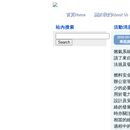
首頁
Home
關於我們
About Us
站內搜索
活動消
Search
2010-09
for:
專題講
燃氣系
請了來
法規及
燃料安
辦公室
少的必
用於電
設計及
絡的發
時亦關
相當的
過程中