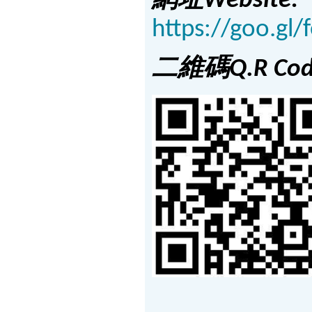
網址
Website:
https://goo.g
二維碼
Q.R Cod