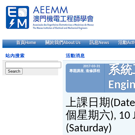
首頁
Home
關於我們
About Us
訊息
News
活動
Acti
站內搜索
活動消息
Search
2017-03-31
系統
for:
專題講座
,
進修課程
Engi
上課日期(Date
個星期六), 10 Ju
(Saturday)