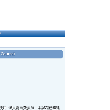
h
Course)
使用
,
學員需自費参加。本課程已獲建