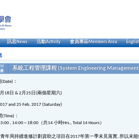
訊息
News
活動
Activity
會員專區
Members Area
Englis
息
-12
系統工程管理課程 (System Engineering Management 
座
期
(Date)
：
月
18
日
& 2
月
25
日
(
兩個星期六
)
2017 and 25 Feb. 2017 (Saturday)
間
(Time)
：
3:00 , 14:00 ~ 18:00
（共
14
小時
Hrs., Total 14 Hours
）
暨青年局持續進修計劃資助之項目在
2017
年第一季未見落實
,
所以未能