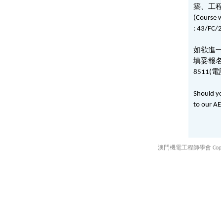
築、工
(Course w
: 43/FC/
如欲進
填妥報
8511(
電
Should yo
to our AE
澳門機電工程師學會 Copyright ©