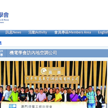
訊息
News
活動
Activity
會員專區
Members Area
Englis
息
-29
機電學會訪內地空調公司
導