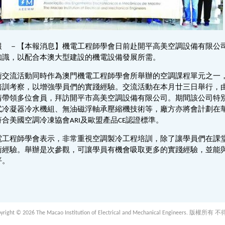
報 －【本報消息】機電工程師學會日前赴開平高美空調設備有限公
知識，以配合本澳大型建設的機電設備發展所需。
術交流活動同時作為澳門機電工程師學會所舉辦的空調課程單元之一
培訓考察，以增強學員們的實踐經驗。交流活動在本月廿三日舉行，
靖帶領多位會員，拜訪開平市高美空調設備有限公司。期間該公司特
式冷凝器冷水機組、無油磁浮軸承壓縮機技術等，廠方亦將會計劃在
合美國空調冷凍協會ARI及歐盟產品CE認證標準。
電工程師學會表示，非常重視空調製冷工程培訓，除了讓學員們在課
術經驗。舉辦是次參觀，可讓學員有機會吸取更多的實踐經驗，並能
平。
 2026 The Macao Institution of Electrical and Mechanical Engineers. 版權所有 不得轉