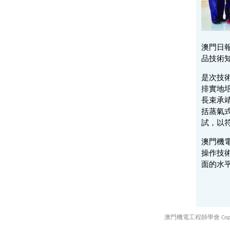
澳門日
品技術
是次技
排實地
長束承
括蒸氣
試，以符
澳門機
操作技
面的水
澳門機電工程師學會 Copyright ©