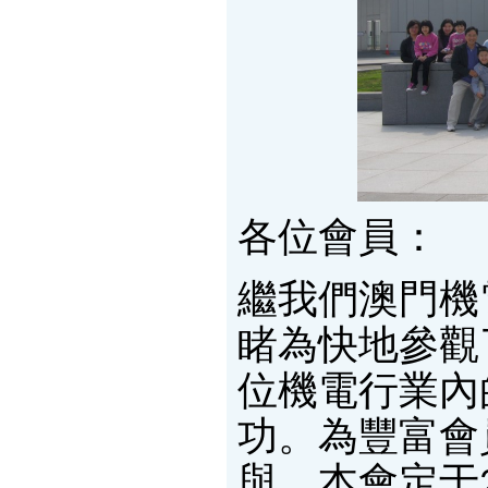
各位會員：
繼我們澳門機
睹為快地參觀
位機電行業內
功。為豐富會
與，本會定于2