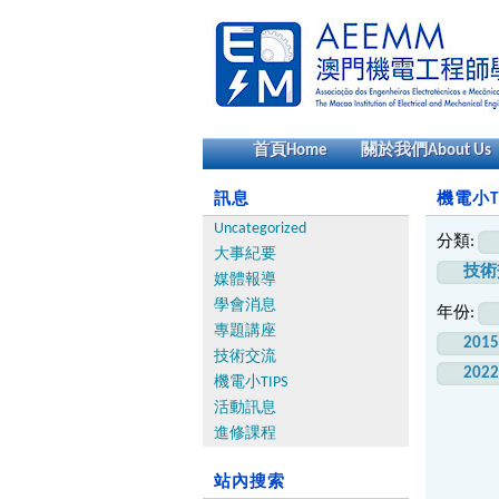
首頁
Home
關於我們
About Us
訊息
機電小TI
Uncategorized
分類:
大事紀要
技術
媒體報導
學會消息
年份:
專題講座
201
技術交流
202
機電小TIPS
活動訊息
進修課程
站內搜索