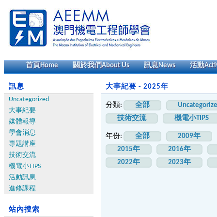
首頁
Home
關於我們
About Us
訊息
News
活動
Acti
訊息
大事紀要 - 2025年
Uncategorized
分類:
全部
Uncategoriz
大事紀要
技術交流
機電小TIPS
媒體報導
學會消息
年份:
全部
2009年
專題講座
2015年
2016年
技術交流
2022年
2023年
機電小TIPS
活動訊息
進修課程
站內搜索