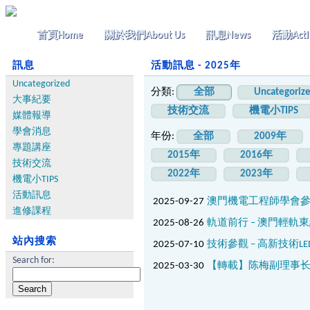
首頁
Home
關於我們
About Us
訊息
News
活動
Acti
訊息
活動訊息 - 2025年
Uncategorized
分類:
全部
Uncategoriz
大事紀要
技術交流
機電小TIPS
媒體報導
學會消息
年份:
全部
2009年
專題講座
2015年
2016年
技術交流
2022年
2023年
機電小TIPS
活動訊息
2025-09-27
澳門機電工程師學會參
進修課程
2025-08-26
軌道前行 – 澳門輕軌
站內搜索
2025-07-10
技術參觀 – 高新技術L
Search for:
2025-03-30
【轉載】陈梅副理事