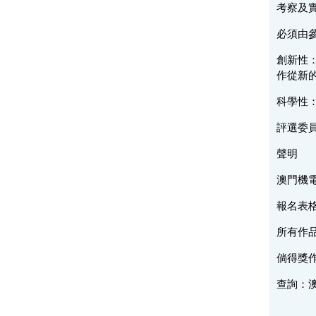
考察及
必須由
創新性
作從新
科學性
評選委員
聲明
澳門機
報名表
所有作
倘得獎
查詢：澳門