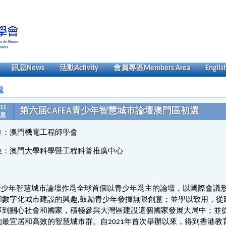
訊息
News
活動
Activity
會員專區
Members Area
Englis
息
-11
第六届CAFEA青少年智慧城市論壇澳門區初選
息
位：澳門機電工程師學會
位：澳門大學科學暨工程科普推廣中心
EA 青少年智慧城市論壇作爲全球首個以青少年爲主的論壇，以國際會
和數字化城市建設的興趣,鼓勵青少年發揮無限創意；並學以致用，從
事到關心社會和國家，積極參與大灣區建設這個國家發展大局中；並
的最宜居和高效的智慧城市群。自2021年首次舉辦以來，得到香港