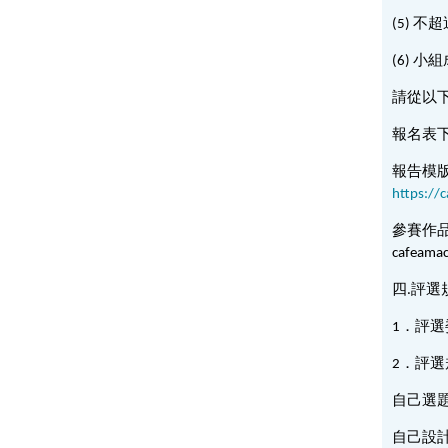
(5) 不
(6) 
請從以
報名表
報告模
https:/
參賽作
cafeama
四.評選
1．評
2．評選
自己選
自己設