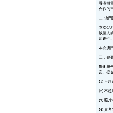
香港機
合作的
二. 澳
本次CA
以個人
原創性
本次澳
三．參
學術報告
案。提
(1) 
(2) 
(3) 照
(4) 參