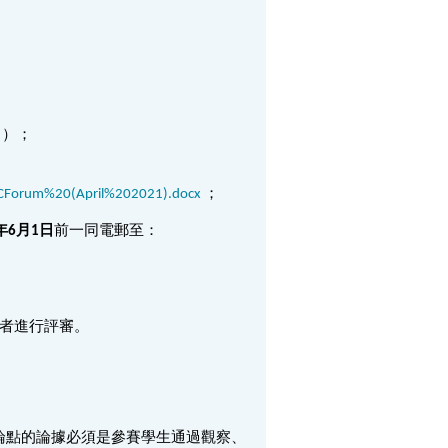
）；
SCForum%20(April%202021).docx
；
6年6月1日
前一同電郵至：
賽者進行評審。
論點的論據必須是參賽學生通過觀察、