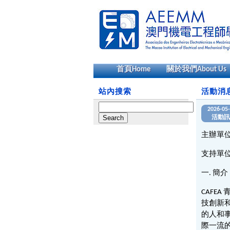
首頁
Home
關於我們
About Us
站內搜索
活動消
Search
2026-05
for:
活動訊
主辦單
支持單
一. 簡介
CAF
技創新
的人和
際一流