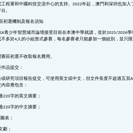
電工程署和中國科技交流中心的支持。2022年起，澳門和深圳也加
平台。
門區初選機制及報名須知
FEA青少年智慧城市論壇接受目前在本澳中學就讀，並於2025/202
或不多於4人的小組形式參賽，每名參賽者只能參加一個組別，並只
。
門賽區初選不收取報名費用。
賽作品提交：
或研究項目報告提交，可使用英文或中文，但文件長度不超過五頁A4紙
交內容應包含：
不超過220字的英文摘要；
不超過220字的中文摘要；
片/圖表；
考文獻；