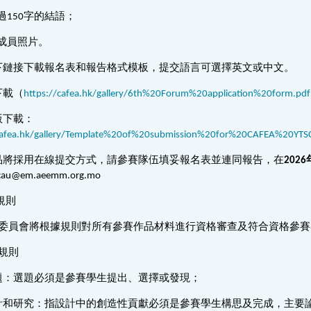
超過150字的結語；
小組成員照片。
下鏈接下載報名表和報告格式模板，提交語言可選擇英文或中文。
下載（
https://cafea.hk/gallery/6th%20Forum%20application%20form.pdf
版下載：
/cafea.hk/gallery/Template%20of%20submission%20for%20CAFEA%20YT
品將採用在線提交方式，請參賽隊伍填妥報名表並連同報告，在
202
cau@em.aeemm.org.mo
規則
選委員會將根據規則對所有參賽作品材料進行資格審查及符合資格參
規則
題：選題必須是參賽學生提出、選擇或發現；
計和研究：指設計中的創造性貢獻必須是參賽學生構思及完成，主要